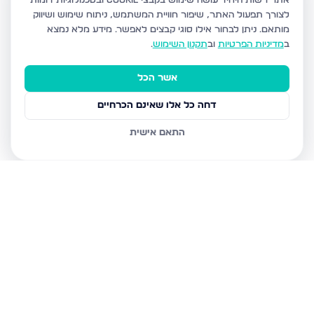
אתר רשות היחיד עושה שימוש בקבצי Cookie ובטכנולוגיות דומות
לצורך תפעול האתר, שיפור חוויית המשתמש, ניתוח שימוש ושיווק
מותאם.
ניתן לבחור אילו סוגי קבצים לאפשר. מידע מלא נמצא
ב
מדיניות הפרטיות
וב
תקנון השימוש
.
אשר הכל
דחה כל אלו שאינם הכרחיים
התאם אישית
נכסים נוספים
בבני ברק
עמיאל 7, בני ברק
מנחם בגין, בני ברק