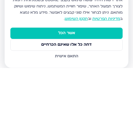
אתר רשות היחיד עושה שימוש בקבצי Cookie ובטכנולוגיות דומות
לצורך תפעול האתר, שיפור חוויית המשתמש, ניתוח שימוש ושיווק
מותאם.
ניתן לבחור אילו סוגי קבצים לאפשר. מידע מלא נמצא
ב
מדיניות הפרטיות
וב
תקנון השימוש
.
אשר הכל
דחה כל אלו שאינם הכרחיים
התאם אישית
נכסים נוספים
באלעד
רבנו ניסים גאון 34, אלעד
אבן גבירול 23, אלעד