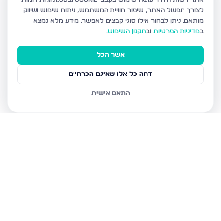
אתר רשות היחיד עושה שימוש בקבצי Cookie ובטכנולוגיות דומות
לצורך תפעול האתר, שיפור חוויית המשתמש, ניתוח שימוש ושיווק
מותאם.
ניתן לבחור אילו סוגי קבצים לאפשר. מידע מלא נמצא
ב
מדיניות הפרטיות
וב
תקנון השימוש
.
אשר הכל
דחה כל אלו שאינם הכרחיים
התאם אישית
נכסים נוספים
בבני ברק
עמיאל 7, בני ברק
מנחם בגין, בני ברק