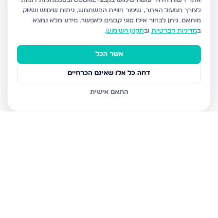
אתר רשות היחיד עושה שימוש בקבצי Cookie ובטכנולוגיות דומות
לצורך תפעול האתר, שיפור חוויית המשתמש, ניתוח שימוש ושיווק
מותאם.
ניתן לבחור אילו סוגי קבצים לאפשר. מידע מלא נמצא
ב
מדיניות הפרטיות
וב
תקנון השימוש
.
אשר הכל
דחה כל אלו שאינם הכרחיים
התאם אישית
נכסים נוספים
בחריש
דרך ארץ 68, חריש
סביון 36, חריש