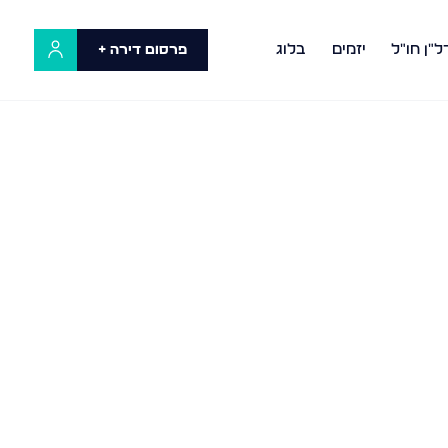
ל"ן חו"ל
יזמים
בלוג
פרסום דירה +