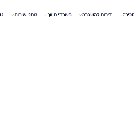
מכירה
דירות להשכרה
משרדי תיווך
נותני שירות
נד