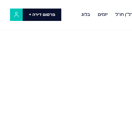
ל"ן חו"ל
יזמים
בלוג
פרסום דירה +