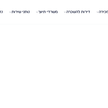
מכירה
דירות להשכרה
משרדי תיווך
נותני שירות
נד