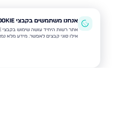
אנחנו משתמשים בקבצי Cookie
אתר רשות היחיד עושה שימוש בקבצי Cookie ובטכנולוגיות דומות לצורך תפעול האתר, שיפור חוויית המשתמש, ניתוח שימוש ושיווק מותאם.
אילו סוגי קבצים לאפשר. מידע מלא נמ
נכסים נוספים
בבאר שבע
המשחררים 33, באר שבע
בעלי התוספות 22,