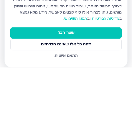
אתר רשות היחיד עושה שימוש בקבצי Cookie ובטכנולוגיות דומות
לצורך תפעול האתר, שיפור חוויית המשתמש, ניתוח שימוש ושיווק
מותאם.
ניתן לבחור אילו סוגי קבצים לאפשר. מידע מלא נמצא
ב
מדיניות הפרטיות
וב
תקנון השימוש
.
אשר הכל
דחה כל אלו שאינם הכרחיים
התאם אישית
נכסים נוספים
בבאר שבע
פיארברג, באר שבע
שרת משה 58, באר שבע