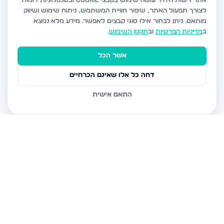
אתר רשות היחיד עושה שימוש בקבצי Cookie ובטכנולוגיות דומות
לצורך תפעול האתר, שיפור חוויית המשתמש, ניתוח שימוש ושיווק
מותאם.
ניתן לבחור אילו סוגי קבצים לאפשר. מידע מלא נמצא
ב
מדיניות הפרטיות
וב
תקנון השימוש
.
אשר הכל
דחה כל אלו שאינם הכרחיים
התאם אישית
נכסים נוספים
בבני ברק
עמיאל 7, בני ברק
מנחם בגין, בני ברק