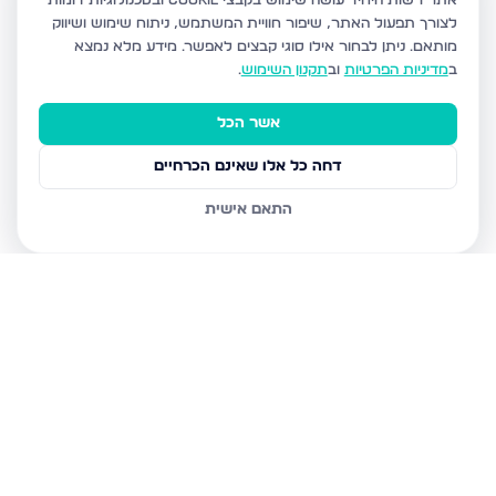
אתר רשות היחיד עושה שימוש בקבצי Cookie ובטכנולוגיות דומות
לצורך תפעול האתר, שיפור חוויית המשתמש, ניתוח שימוש ושיווק
מותאם.
ניתן לבחור אילו סוגי קבצים לאפשר. מידע מלא נמצא
ב
מדיניות הפרטיות
וב
תקנון השימוש
.
אשר הכל
דחה כל אלו שאינם הכרחיים
התאם אישית
נכסים נוספים
בחריש
דרך ארץ 68, חריש
סביון 36, חריש