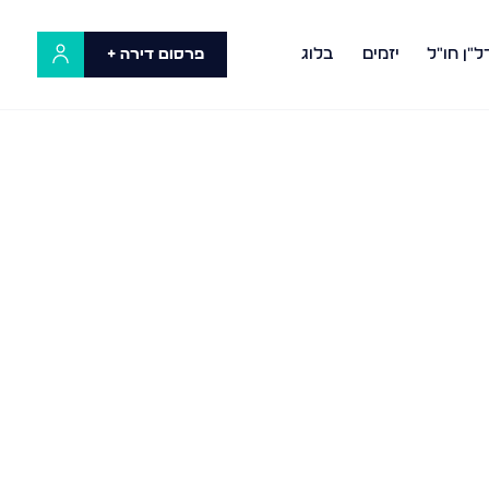
ל"ן חו"ל
יזמים
בלוג
פרסום דירה +