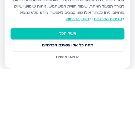
אתר רשות היחיד עושה שימוש בקבצי Cookie ובטכנולוגיות דומות
לצורך תפעול האתר, שיפור חוויית המשתמש, ניתוח שימוש ושיווק
מותאם.
ניתן לבחור אילו סוגי קבצים לאפשר. מידע מלא נמצא
ב
מדיניות הפרטיות
וב
תקנון השימוש
.
אשר הכל
דחה כל אלו שאינם הכרחיים
התאם אישית
נכסים נוספים
בנתניה
איסר הראל 15, נתניה
גדעון 21, נתניה