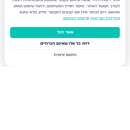
אתר רשות היחיד עושה שימוש בקבצי Cookie ובטכנולוגיות דומות
לצורך תפעול האתר, שיפור חוויית המשתמש, ניתוח שימוש ושיווק
מותאם.
ניתן לבחור אילו סוגי קבצים לאפשר. מידע מלא נמצא
ב
מדיניות הפרטיות
וב
תקנון השימוש
.
אשר הכל
דחה כל אלו שאינם הכרחיים
התאם אישית
נכסים נוספים
בירושלים
משה שרת 14, ירושלים
זנגויל 3, ירושלים