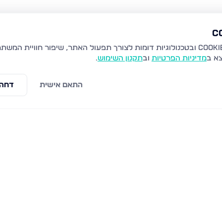
צא ב
מדיניות הפרטיות
וב
תקנון השימוש
.
התאם אישית
דחה 
שמעון דהאן 25, טבריה