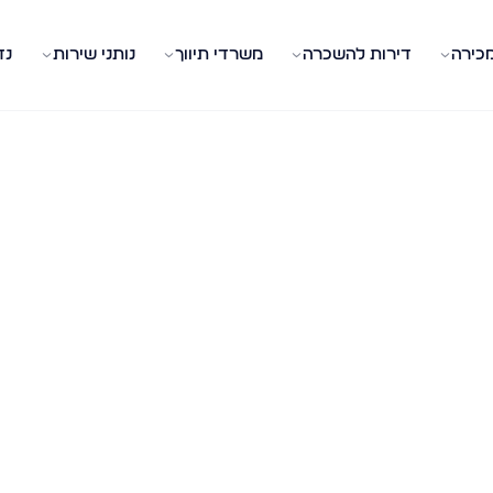
מכירה
דירות להשכרה
משרדי תיווך
נותני שירות
נד