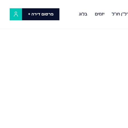
ל"ן חו"ל
יזמים
בלוג
פרסום דירה +