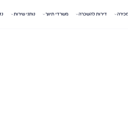
מכירה
דירות להשכרה
משרדי תיווך
נותני שירות
נד