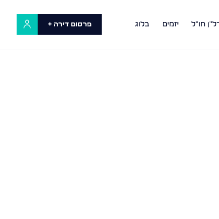
ל"ן חו"ל
יזמים
בלוג
פרסום דירה +