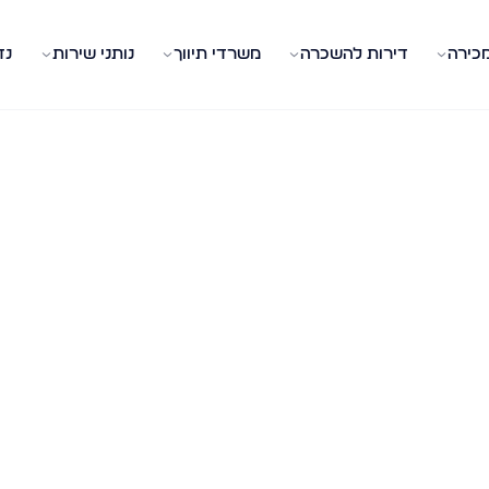
מכירה
דירות להשכרה
משרדי תיווך
נותני שירות
נד