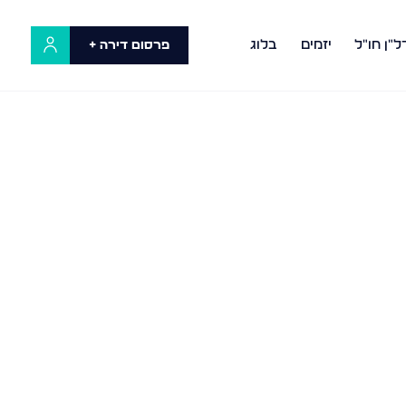
ל"ן חו"ל
יזמים
בלוג
פרסום דירה +