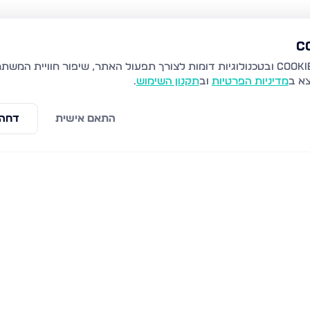
צא ב
מדיניות הפרטיות
וב
תקנון השימוש
.
התאם אישית
דחה 
ת זאב
קרית יערים, גבעת זאב