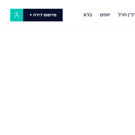
ל"ן חו"ל
יזמים
בלוג
פרסום דירה +