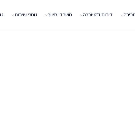
מכירה
דירות להשכרה
משרדי תיווך
נותני שירות
נד