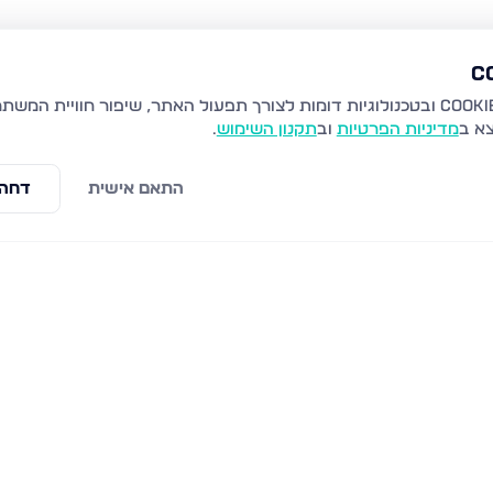
צא ב
מדיניות הפרטיות
וב
תקנון השימוש
.
התאם אישית
דחה 
שבט זבולון 11, לוד