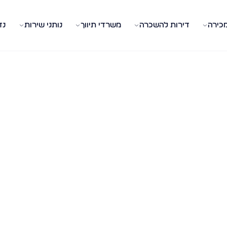
מכירה
דירות להשכרה
משרדי תיווך
נותני שירות
נד