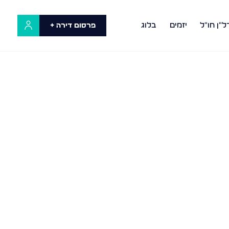
ל"ן חו"ל
יזמים
בלוג
פרסום דירה +