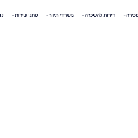
מכירה
דירות להשכרה
משרדי תיווך
נותני שירות
נד