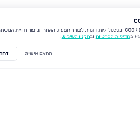
צא ב
מדיניות הפרטיות
וב
תקנון השימוש
.
התאם אישית
דחה 
ת זאב
קרית יערים, גבעת זאב