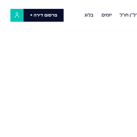
ל"ן חו"ל
יזמים
בלוג
פרסום דירה +