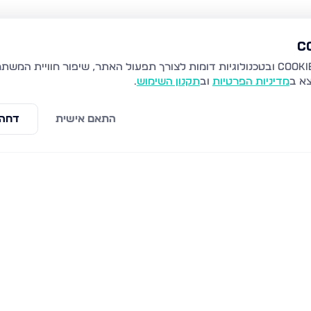
צא ב
מדיניות הפרטיות
וב
תקנון השימוש
.
התאם אישית
דחה 
שבט זבולון 11, לוד