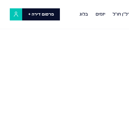
ל"ן חו"ל
יזמים
בלוג
פרסום דירה +