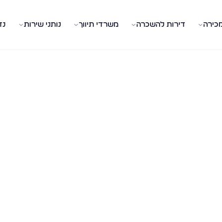
מכירה
דירות להשכרה
משרדי תיווך
נותני שירות
נד