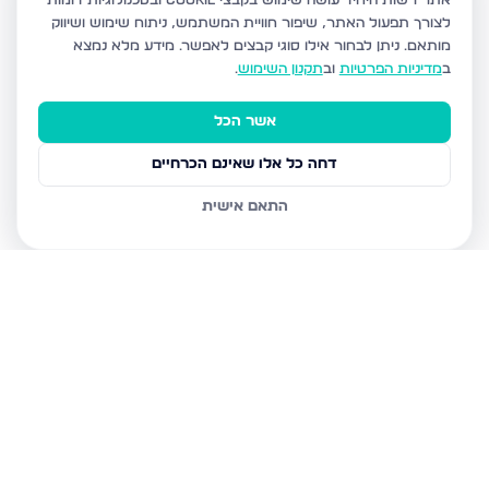
אתר רשות היחיד עושה שימוש בקבצי Cookie ובטכנולוגיות דומות
לצורך תפעול האתר, שיפור חוויית המשתמש, ניתוח שימוש ושיווק
מותאם.
ניתן לבחור אילו סוגי קבצים לאפשר. מידע מלא נמצא
ב
מדיניות הפרטיות
וב
תקנון השימוש
.
אשר הכל
דחה כל אלו שאינם הכרחיים
התאם אישית
נכסים נוספים
בבני ברק
עמיאל 7, בני ברק
מנחם בגין, בני ברק