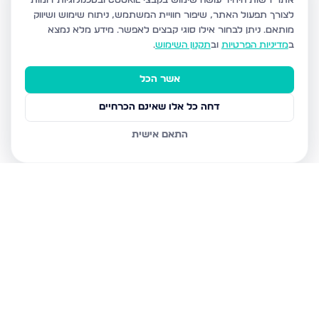
אתר רשות היחיד עושה שימוש בקבצי Cookie ובטכנולוגיות דומות
לצורך תפעול האתר, שיפור חוויית המשתמש, ניתוח שימוש ושיווק
מותאם.
ניתן לבחור אילו סוגי קבצים לאפשר. מידע מלא נמצא
ב
מדיניות הפרטיות
וב
תקנון השימוש
.
אשר הכל
דחה כל אלו שאינם הכרחיים
התאם אישית
נכסים נוספים
בחריש
דרך ארץ 68, חריש
סביון 36, חריש