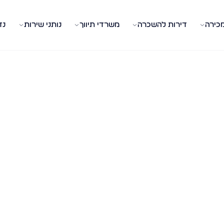
מכירה
דירות להשכרה
משרדי תיווך
נותני שירות
נד