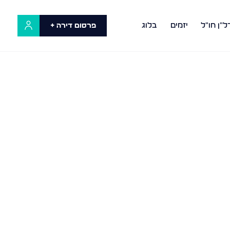
ל"ן חו"ל
יזמים
בלוג
פרסום דירה +