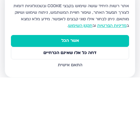
אתר רשות היחיד עושה שימוש בקבצי Cookie ובטכנולוגיות דומות
לצורך תפעול האתר, שיפור חוויית המשתמש, ניתוח שימוש ושיווק
מותאם.
ניתן לבחור אילו סוגי קבצים לאפשר. מידע מלא נמצא
ב
מדיניות הפרטיות
וב
תקנון השימוש
.
אשר הכל
דחה כל אלו שאינם הכרחיים
התאם אישית
נכסים נוספים
באשדוד
חטיבת גולני 9, אשדוד
האזור הצפוני, אשדוד