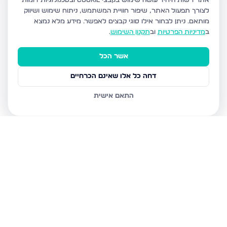
אתר רשות היחיד עושה שימוש בקבצי Cookie ובטכנולוגיות דומות
לצורך תפעול האתר, שיפור חוויית המשתמש, ניתוח שימוש ושיווק
מותאם.
ניתן לבחור אילו סוגי קבצים לאפשר. מידע מלא נמצא
ב
מדיניות הפרטיות
וב
תקנון השימוש
.
אשר הכל
דחה כל אלו שאינם הכרחיים
התאם אישית
נכסים נוספים
בלוד
משה רבינו 8, לוד
המצביאים 9, לוד