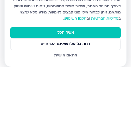
אתר רשות היחיד עושה שימוש בקבצי Cookie ובטכנולוגיות דומות
לצורך תפעול האתר, שיפור חוויית המשתמש, ניתוח שימוש ושיווק
מותאם.
ניתן לבחור אילו סוגי קבצים לאפשר. מידע מלא נמצא
ב
מדיניות הפרטיות
וב
תקנון השימוש
.
אשר הכל
דחה כל אלו שאינם הכרחיים
התאם אישית
נכסים נוספים
בלוד
משה רבינו 8, לוד
המצביאים 9, לוד