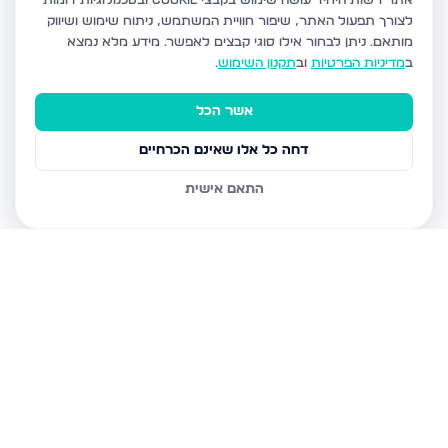
אתר רשות היחיד עושה שימוש בקבצי Cookie ובטכנולוגיות דומות
לצורך תפעול האתר, שיפור חוויית המשתמש, ניתוח שימוש ושיווק
מותאם.
ניתן לבחור אילו סוגי קבצים לאפשר. מידע מלא נמצא
ב
מדיניות הפרטיות
וב
תקנון השימוש
.
אשר הכל
דחה כל אלו שאינם הכרחיים
התאם אישית
נכסים נוספים
בדימונה
רבי נחמן מאומן 30, דימונה
הרצל 234, דימונה