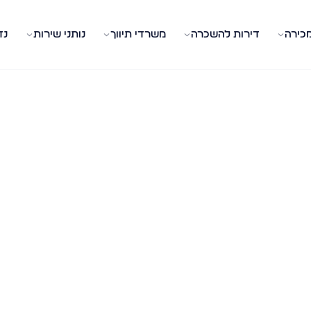
מכירה
דירות להשכרה
משרדי תיווך
נותני שירות
נד