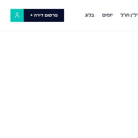
ל"ן חו"ל
יזמים
בלוג
פרסום דירה +