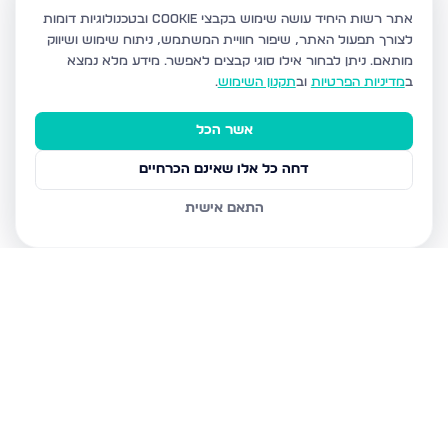
אתר רשות היחיד עושה שימוש בקבצי Cookie ובטכנולוגיות דומות
לצורך תפעול האתר, שיפור חוויית המשתמש, ניתוח שימוש ושיווק
מותאם.
ניתן לבחור אילו סוגי קבצים לאפשר. מידע מלא נמצא
ב
מדיניות הפרטיות
וב
תקנון השימוש
.
אשר הכל
דחה כל אלו שאינם הכרחיים
התאם אישית
נכסים נוספים
באשדוד
חטיבת גולני 9, אשדוד
האזור הצפוני, אשדוד