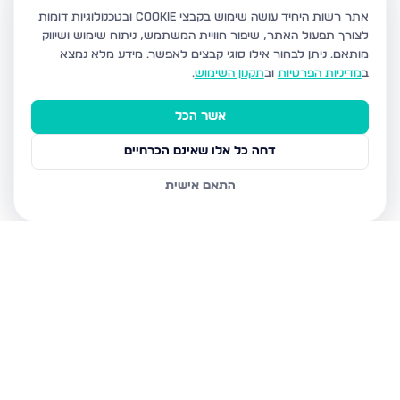
אתר רשות היחיד עושה שימוש בקבצי Cookie ובטכנולוגיות דומות
לצורך תפעול האתר, שיפור חוויית המשתמש, ניתוח שימוש ושיווק
מותאם.
ניתן לבחור אילו סוגי קבצים לאפשר. מידע מלא נמצא
ב
מדיניות הפרטיות
וב
תקנון השימוש
.
אשר הכל
דחה כל אלו שאינם הכרחיים
התאם אישית
נכסים נוספים
באשדוד
חטיבת גולני 9, אשדוד
האזור הצפוני, אשדוד