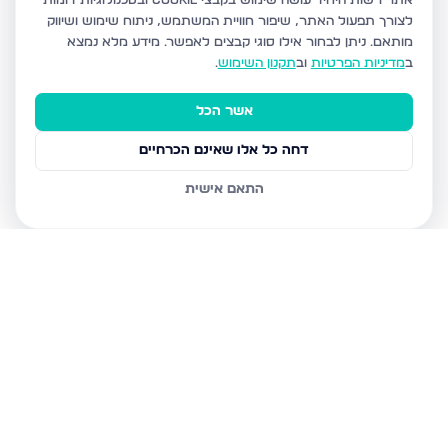
אתר רשות היחיד עושה שימוש בקבצי Cookie ובטכנולוגיות דומות
לצורך תפעול האתר, שיפור חוויית המשתמש, ניתוח שימוש ושיווק
מותאם.
ניתן לבחור אילו סוגי קבצים לאפשר. מידע מלא נמצא
ב
מדיניות הפרטיות
וב
תקנון השימוש
.
אשר הכל
דחה כל אלו שאינם הכרחיים
התאם אישית
נכסים נוספים
בירושלים
חיים מיכל מיכלין 6, ירושלים
הרב עוזיאל 58, ירושלים