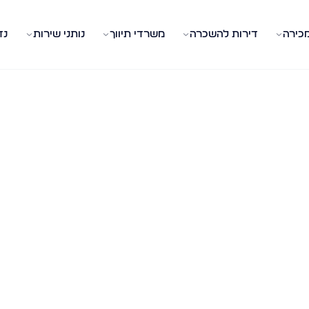
מכירה
דירות להשכרה
משרדי תיווך
נותני שירות
נד