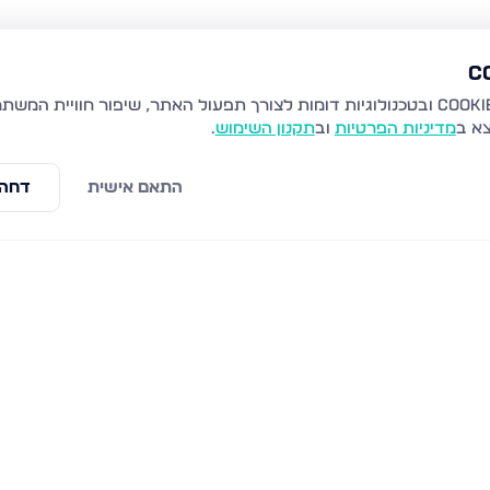
צא ב
מדיניות הפרטיות
וב
תקנון השימוש
.
התאם אישית
דחה 
שכ מישור הגפן, אופקים