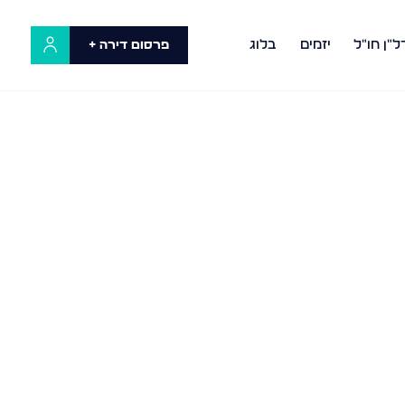
ל"ן חו"ל
יזמים
בלוג
פרסום דירה +