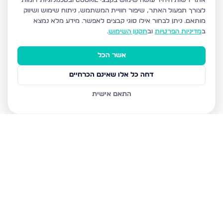
אתר רשות היחיד עושה שימוש בקבצי Cookie ובטכנולוגיות דומות
לצורך תפעול האתר, שיפור חוויית המשתמש, ניתוח שימוש ושיווק
מותאם.
ניתן לבחור אילו סוגי קבצים לאפשר. מידע מלא נמצא
ב
מדיניות הפרטיות
וב
תקנון השימוש
.
אשר הכל
דחה כל אלו שאינם הכרחיים
התאם אישית
נכסים נוספים
בחריש
דרך ארץ 68, חריש
סביון 36, חריש