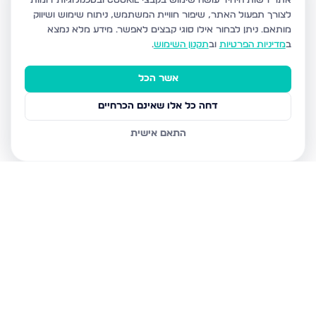
אתר רשות היחיד עושה שימוש בקבצי Cookie ובטכנולוגיות דומות
לצורך תפעול האתר, שיפור חוויית המשתמש, ניתוח שימוש ושיווק
מותאם.
ניתן לבחור אילו סוגי קבצים לאפשר. מידע מלא נמצא
ב
מדיניות הפרטיות
וב
תקנון השימוש
.
אשר הכל
דחה כל אלו שאינם הכרחיים
התאם אישית
נכסים נוספים
בדימונה
רבי נחמן מאומן 30, דימונה
הרצל 234, דימונה