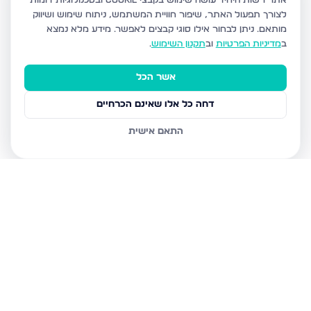
אתר רשות היחיד עושה שימוש בקבצי Cookie ובטכנולוגיות דומות
לצורך תפעול האתר, שיפור חוויית המשתמש, ניתוח שימוש ושיווק
מותאם.
ניתן לבחור אילו סוגי קבצים לאפשר. מידע מלא נמצא
ב
מדיניות הפרטיות
וב
תקנון השימוש
.
אשר הכל
דחה כל אלו שאינם הכרחיים
התאם אישית
נכסים נוספים
בגבעת זאב
קדרון, גבעת זאב
תאנה, גבעת זאב