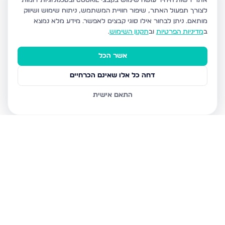
אתר רשות היחיד עושה שימוש בקבצי Cookie ובטכנולוגיות דומות
לצורך תפעול האתר, שיפור חוויית המשתמש, ניתוח שימוש ושיווק
מותאם.
ניתן לבחור אילו סוגי קבצים לאפשר. מידע מלא נמצא
ב
מדיניות הפרטיות
וב
תקנון השימוש
.
אשר הכל
דחה כל אלו שאינם הכרחיים
התאם אישית
נכסים נוספים
בטבריה
דרך הגבורה, טבריה
טבריה 10, טבריה