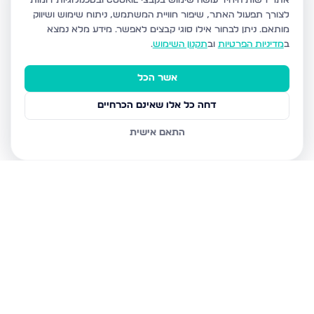
אתר רשות היחיד עושה שימוש בקבצי Cookie ובטכנולוגיות דומות
לצורך תפעול האתר, שיפור חוויית המשתמש, ניתוח שימוש ושיווק
מותאם.
ניתן לבחור אילו סוגי קבצים לאפשר. מידע מלא נמצא
ב
מדיניות הפרטיות
וב
תקנון השימוש
.
אשר הכל
דחה כל אלו שאינם הכרחיים
התאם אישית
נכסים נוספים
בערד
עגור, ערד
הקנאים 14, ערד