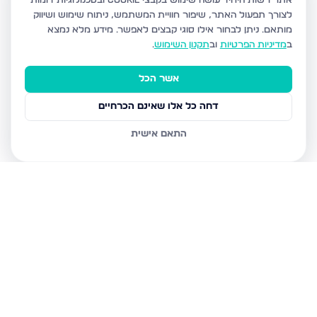
אתר רשות היחיד עושה שימוש בקבצי Cookie ובטכנולוגיות דומות
לצורך תפעול האתר, שיפור חוויית המשתמש, ניתוח שימוש ושיווק
מותאם.
ניתן לבחור אילו סוגי קבצים לאפשר. מידע מלא נמצא
ב
מדיניות הפרטיות
וב
תקנון השימוש
.
אשר הכל
דחה כל אלו שאינם הכרחיים
התאם אישית
נכסים נוספים
בבני ברק
עמיאל 7, בני ברק
מנחם בגין, בני ברק