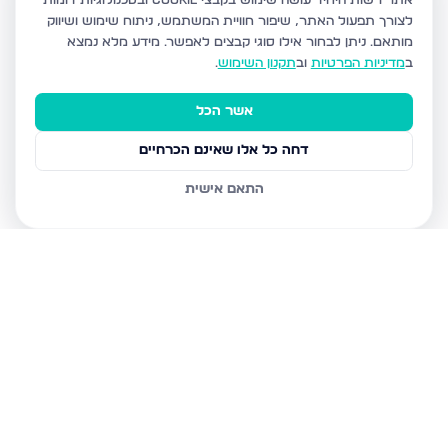
אתר רשות היחיד עושה שימוש בקבצי Cookie ובטכנולוגיות דומות
לצורך תפעול האתר, שיפור חוויית המשתמש, ניתוח שימוש ושיווק
מותאם.
ניתן לבחור אילו סוגי קבצים לאפשר. מידע מלא נמצא
ב
מדיניות הפרטיות
וב
תקנון השימוש
.
אשר הכל
דחה כל אלו שאינם הכרחיים
התאם אישית
נכסים נוספים
בבני ברק
עמיאל 7, בני ברק
מנחם בגין, בני ברק