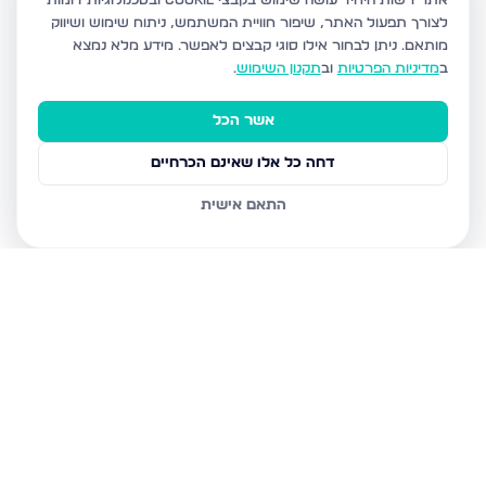
אתר רשות היחיד עושה שימוש בקבצי Cookie ובטכנולוגיות דומות
לצורך תפעול האתר, שיפור חוויית המשתמש, ניתוח שימוש ושיווק
מותאם.
ניתן לבחור אילו סוגי קבצים לאפשר. מידע מלא נמצא
ב
מדיניות הפרטיות
וב
תקנון השימוש
.
אשר הכל
דחה כל אלו שאינם הכרחיים
התאם אישית
נכסים נוספים
בטבריה
דרך הגבורה, טבריה
טבריה 10, טבריה