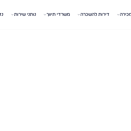
מכירה
דירות להשכרה
משרדי תיווך
נותני שירות
נד