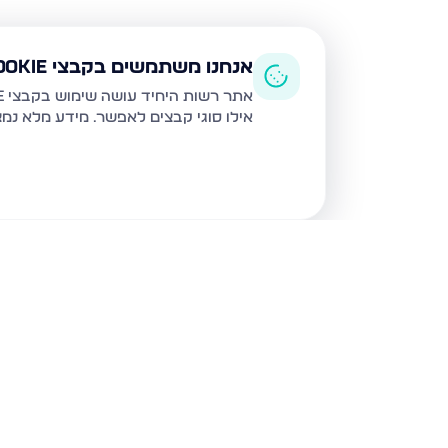
אנחנו משתמשים בקבצי Cookie
אתר רשות היחיד עושה שימוש בקבצי Cookie ובטכנולוגיות דומות לצורך תפעול האתר, שיפור חוויית המשתמש, ניתוח שימוש ושיווק מותאם.
אילו סוגי קבצים לאפשר. מידע מלא נמ
נכסים נוספים
בחריש
דרך ארץ 68, חריש
סביון 36, חריש