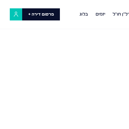
ל"ן חו"ל
יזמים
בלוג
פרסום דירה +