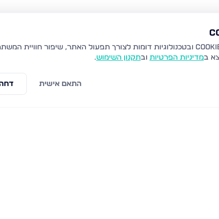
צא ב
מדיניות הפרטיות
וב
תקנון השימוש
.
התאם אישית
דחה 
התמדה 6, חריש