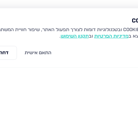
צא ב
מדיניות הפרטיות
וב
תקנון השימוש
.
התאם אישית
דחה 
התמדה 6, חריש