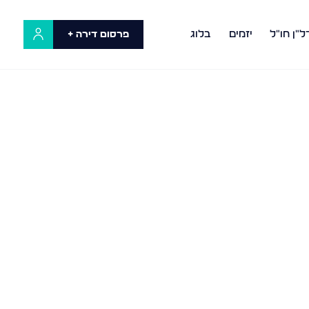
ל"ן חו"ל
יזמים
בלוג
פרסום דירה +