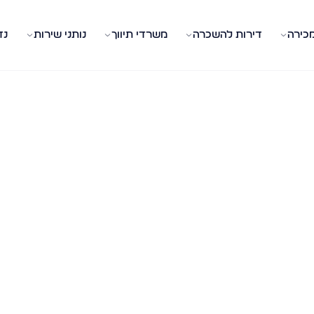
מכירה
דירות להשכרה
משרדי תיווך
נותני שירות
נד