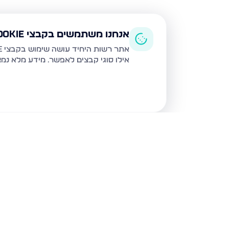
אנחנו משתמשים בקבצי Cookie
אתר רשות היחיד עושה שימוש בקבצי Cookie ובטכנולוגיות דומות לצורך תפעול האתר, שיפור חוויית המשתמש, ניתוח שימוש ושיווק מותאם.
אילו סוגי קבצים לאפשר. מידע מלא נמ
נכסים נוספים
בחריש
דרך ארץ 68, חריש
סביון 36, חריש