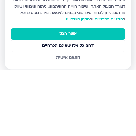
אתר רשות היחיד עושה שימוש בקבצי Cookie ובטכנולוגיות דומות
לצורך תפעול האתר, שיפור חוויית המשתמש, ניתוח שימוש ושיווק
מותאם.
ניתן לבחור אילו סוגי קבצים לאפשר. מידע מלא נמצא
ב
מדיניות הפרטיות
וב
תקנון השימוש
.
אשר הכל
דחה כל אלו שאינם הכרחיים
התאם אישית
נכסים נוספים
בצפת
הנרקיס, צפת
מצפה האגם 8, צפת