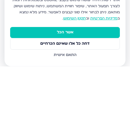
אתר רשות היחיד עושה שימוש בקבצי Cookie ובטכנולוגיות דומות
לצורך תפעול האתר, שיפור חוויית המשתמש, ניתוח שימוש ושיווק
מותאם.
ניתן לבחור אילו סוגי קבצים לאפשר. מידע מלא נמצא
ב
מדיניות הפרטיות
וב
תקנון השימוש
.
אשר הכל
דחה כל אלו שאינם הכרחיים
התאם אישית
נכסים נוספים
בערד
עגור, ערד
הקנאים 14, ערד