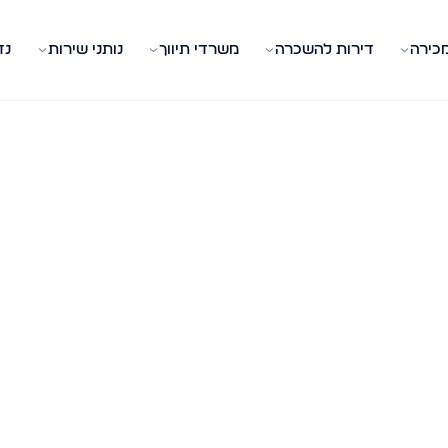
מכירה
דירות להשכרה
משרדי תיווך
נותני שירות
נד