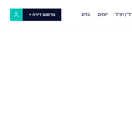
ל"ן חו"ל
יזמים
בלוג
פרסום דירה +