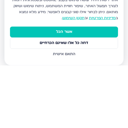
אתר רשות היחיד עושה שימוש בקבצי Cookie ובטכנולוגיות דומות
לצורך תפעול האתר, שיפור חוויית המשתמש, ניתוח שימוש ושיווק
מותאם.
ניתן לבחור אילו סוגי קבצים לאפשר. מידע מלא נמצא
ב
מדיניות הפרטיות
וב
תקנון השימוש
.
אשר הכל
דחה כל אלו שאינם הכרחיים
התאם אישית
נכסים נוספים
בחריש
רעות 12, חריש
התמדה 4, חריש