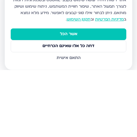
אתר רשות היחיד עושה שימוש בקבצי Cookie ובטכנולוגיות דומות
לצורך תפעול האתר, שיפור חוויית המשתמש, ניתוח שימוש ושיווק
מותאם.
ניתן לבחור אילו סוגי קבצים לאפשר. מידע מלא נמצא
ב
מדיניות הפרטיות
וב
תקנון השימוש
.
אשר הכל
דחה כל אלו שאינם הכרחיים
התאם אישית
נכסים נוספים
בחריש
דרך ארץ 68, חריש
סביון 36, חריש