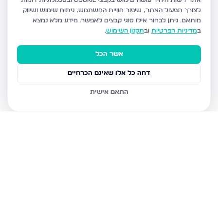
אתר רשות היחיד עושה שימוש בקבצי Cookie ובטכנולוגיות דומות
לצורך תפעול האתר, שיפור חוויית המשתמש, ניתוח שימוש ושיווק
מותאם.
ניתן לבחור אילו סוגי קבצים לאפשר. מידע מלא נמצא
ב
מדיניות הפרטיות
וב
תקנון השימוש
.
אשר הכל
דחה כל אלו שאינם הכרחיים
התאם אישית
נכסים נוספים
בחריש
רעות 12, חריש
התמדה 4, חריש