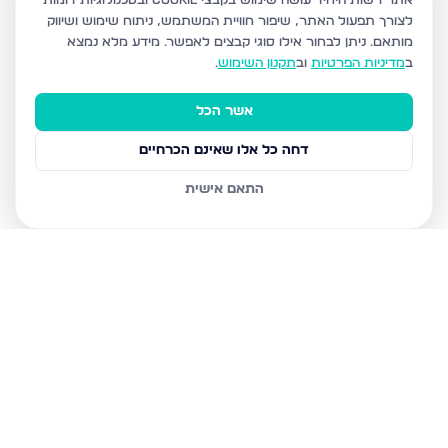
אתר רשות היחיד עושה שימוש בקבצי Cookie ובטכנולוגיות דומות
לצורך תפעול האתר, שיפור חוויית המשתמש, ניתוח שימוש ושיווק
מותאם.
ניתן לבחור אילו סוגי קבצים לאפשר. מידע מלא נמצא
ב
מדיניות הפרטיות
וב
תקנון השימוש
.
אשר הכל
דחה כל אלו שאינם הכרחיים
התאם אישית
נכסים נוספים
באופקים
בילו 31, אופקים
רחבת דדו 1, אופקים