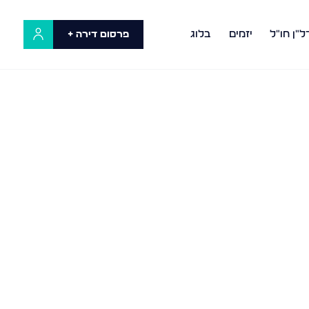
ל"ן חו"ל
יזמים
בלוג
פרסום דירה +