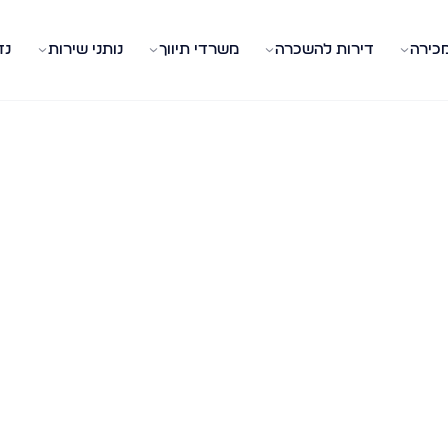
מכירה
דירות להשכרה
משרדי תיווך
נותני שירות
נד