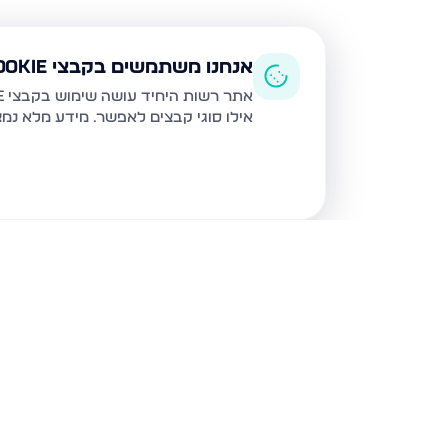
אנחנו משתמשים בקבצי Cookie
אתר רשות היחיד עושה שימוש בקבצי Cookie ובטכנולוגיות דומות לצורך תפעול האתר, שיפור חוויית המשתמש, ניתוח שימוש ושיווק מותאם.
אילו סוגי קבצים לאפשר. מידע מלא נמ
נכסים נוספים
בבני ברק
מנחם בגין, בני ברק
הרב קוק 48, בני ברק