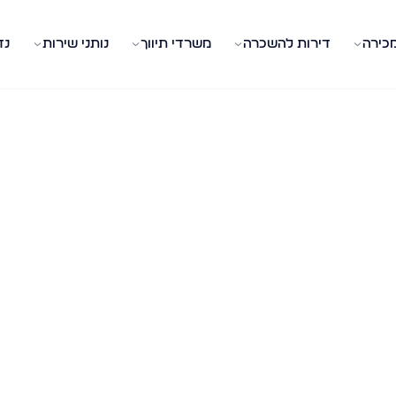
מכירה
דירות להשכרה
משרדי תיווך
נותני שירות
נד