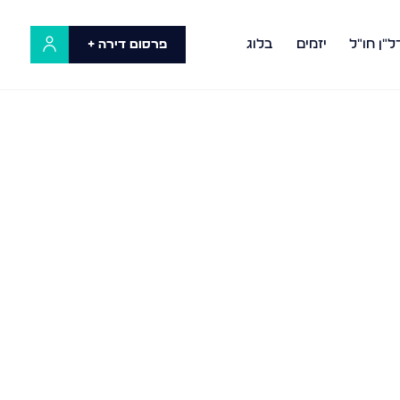
ל"ן חו"ל
יזמים
בלוג
פרסום דירה +