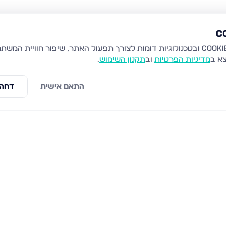
צא ב
מדיניות הפרטיות
וב
תקנון השימוש
.
התאם אישית
דחה 
נויפלד 9, בני ברק